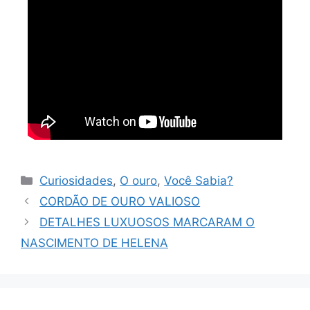
Curiosidades
,
O ouro
,
Você Sabia?
CORDÃO DE OURO VALIOSO
DETALHES LUXUOSOS MARCARAM O
NASCIMENTO DE HELENA