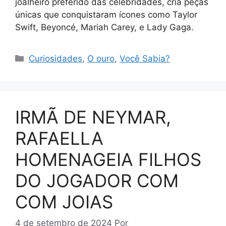
joalheiro preferido das celebridades, cria peças
únicas que conquistaram ícones como Taylor
Swift, Beyoncé, Mariah Carey, e Lady Gaga.
Categorias
Curiosidades
,
O ouro
,
Você Sabia?
IRMÃ DE NEYMAR,
RAFAELLA
HOMENAGEIA FILHOS
DO JOGADOR COM
COM JOIAS
4 de setembro de 2024
Por