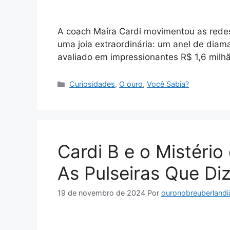
A coach Maíra Cardi movimentou as redes
uma joia extraordinária: um anel de dia
avaliado em impressionantes R$ 1,6 milh
Categorias
Curiosidades
,
O ouro
,
Você Sabia?
Cardi B e o Mistério
As Pulseiras Que D
19 de novembro de 2024
Por
ouronobreuberlandi