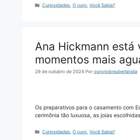
Categorias
Curiosidades
,
O ouro
,
Você Sabia?
Ana Hickmann está 
momentos mais agua
29 de outubro de 2024
Por
ouronobreuberlandia
Os preparativos para o casamento com Ed
cerimônia tão luxuosa, as joias escolhidas
Categorias
Curiosidades
,
O ouro
,
Você Sabia?