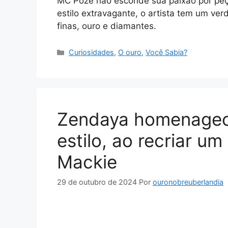
MC Poze não esconde sua paixão por peça
estilo extravagante, o artista tem um ver
finas, ouro e diamantes.
Categorias
Curiosidades
,
O ouro
,
Você Sabia?
Zendaya homenageo
estilo, ao recriar u
Mackie
29 de outubro de 2024
Por
ouronobreuberlandia