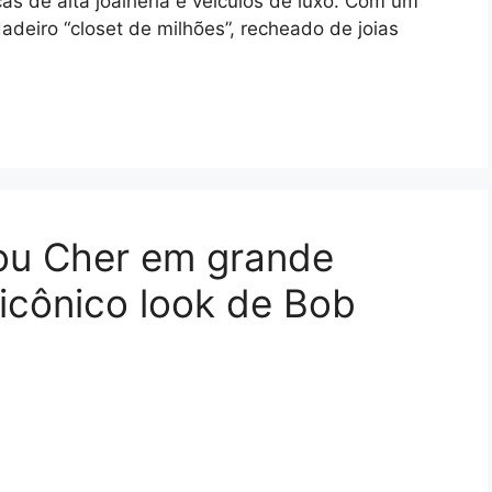
s de alta joalheria e veículos de luxo. Com um
dadeiro “closet de milhões”, recheado de joias
u Cher em grande
m icônico look de Bob